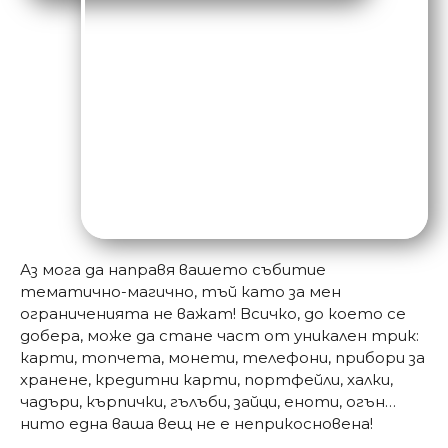
Аз мога да направя вашето събитие
тематично-магично, тъй като за мен
ограниченията не важат! Всичко, до което се
добера, може да стане част от уникален трик:
карти, топчета, монети, телефони, прибори за
хранене, кредитни карти, портфейли, халки,
чадъри, кърпички, гълъби, зайци, еноти, огън…
нито една ваша вещ не е неприкосновена!