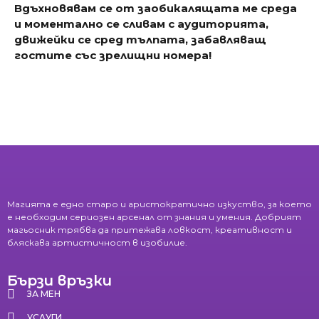
Вдъхновявам се от заобикалящата ме среда
и моментално се сливам с аудиторията,
движейки се сред тълпата, забавляващ
гостите със зрелищни номера!
Магията е едно старо и аристократично изкуство, за което
е необходим сериозен арсенал от знания и умения. Добрият
магьосник трябва да притежава ловкост, креативност и
бляскава артистичност в изобилие.
Бързи връзки
ЗА МЕН
УСЛУГИ